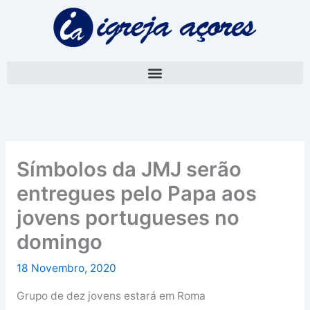
Skip
A
to
r
content
q
u
i
v
o
Símbolos da JMJ serão
entregues pelo Papa aos
jovens portugueses no
domingo
18 Novembro, 2020
Grupo de dez jovens estará em Roma