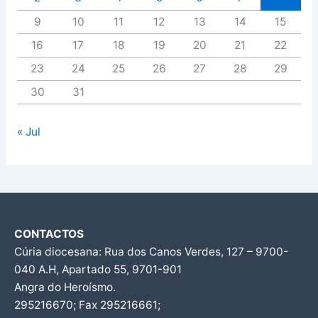
9
10
11
12
13
14
15
16
17
18
19
20
21
22
23
24
25
26
27
28
29
30
31
« Jul
CONTACTOS
Cúria diocesana: Rua dos Canos Verdes, 127 – 9700-
040 A.H, Apartado 55, 9701-901
Angra do Heroísmo.
295216670; Fax 295216661;