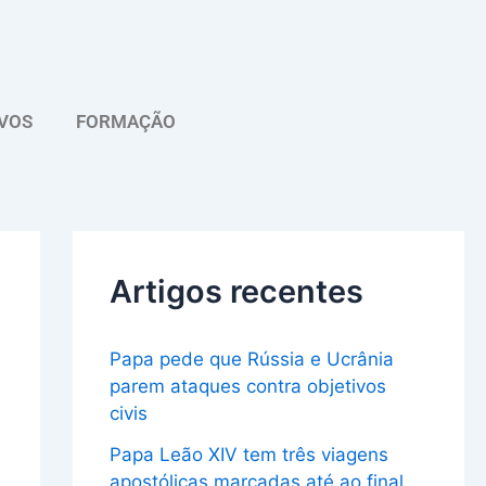
A
r
q
VOS
FORMAÇÃO
u
i
v
o
Artigos recentes
Papa pede que Rússia e Ucrânia
parem ataques contra objetivos
civis
Papa Leão XIV tem três viagens
apostólicas marcadas até ao final