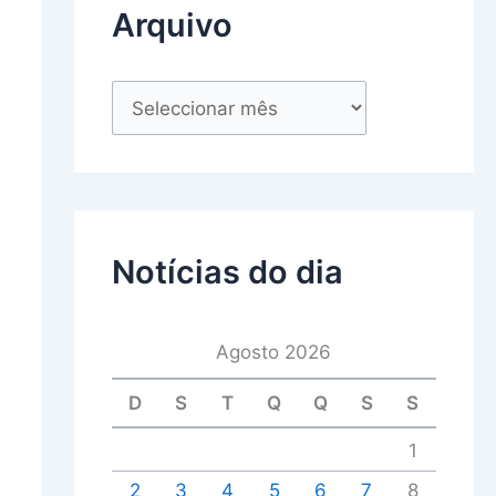
Arquivo
Notícias do dia
Agosto 2026
D
S
T
Q
Q
S
S
1
2
3
4
5
6
7
8