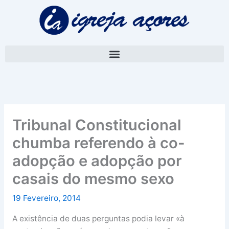
Skip
A
to
r
content
q
u
i
v
o
Tribunal Constitucional
chumba referendo à co-
adopção e adopção por
casais do mesmo sexo
19 Fevereiro, 2014
A existência de duas perguntas podia levar «à