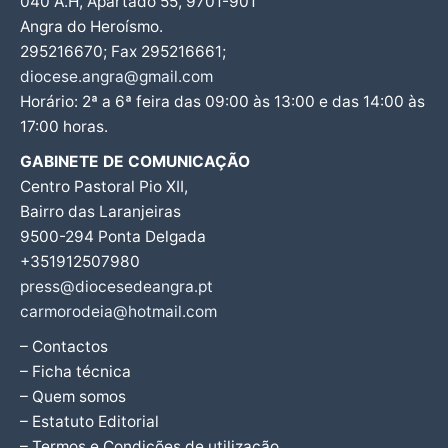
040 A.H, Apartado 55, 9701-901
Angra do Heroísmo.
295216670; Fax 295216661;
diocese.angra@gmail.com
Horário: 2ª a 6ª feira das 09:00 às 13:00 e das 14:00 às
17:00 horas.
GABINETE DE COMUNICAÇÃO
Centro Pastoral Pio XII,
Bairro das Laranjeiras
9500-294 Ponta Delgada
+351912507980
press@diocesedeangra.pt
carmorodeia@hotmail.com
– Contactos
– Ficha técnica
– Quem somos
– Estatuto Editorial
– Termos e Condições de utilização