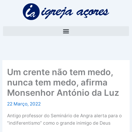
Skip
A
to
r
content
q
u
i
v
o
Um crente não tem medo,
nunca tem medo, afirma
Monsenhor António da Luz
22 Março, 2022
Antigo professor do Seminário de Angra alerta para o
“indiferentismo” como o grande inimigo de Deus