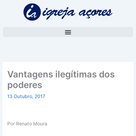
Skip
A
to
r
content
q
u
i
v
o
Vantagens ilegítimas dos
poderes
13 Outubro, 2017
Por Renato Moura