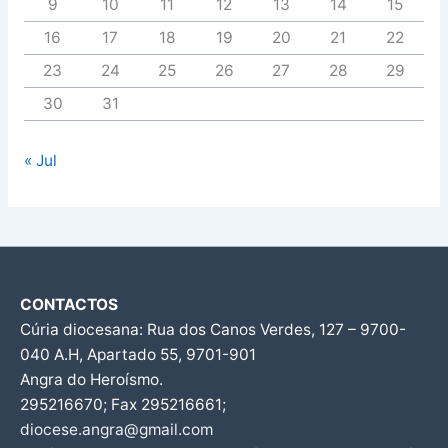
9
10
11
12
13
14
15
16
17
18
19
20
21
22
23
24
25
26
27
28
29
30
31
« Jul
CONTACTOS
Cúria diocesana: Rua dos Canos Verdes, 127 – 9700-
040 A.H, Apartado 55, 9701-901
Angra do Heroísmo.
295216670; Fax 295216661;
diocese.angra@gmail.com