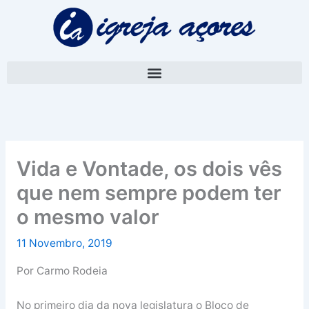
Skip
A
to
r
content
q
u
i
v
o
Vida e Vontade, os dois vês
que nem sempre podem ter
o mesmo valor
11 Novembro, 2019
Por Carmo Rodeia
No primeiro dia da nova legislatura o Bloco de