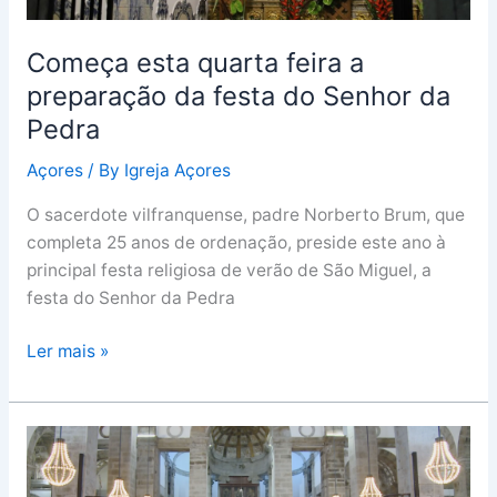
da
Pedra
Começa esta quarta feira a
preparação da festa do Senhor da
Pedra
Açores
/ By
Igreja Açores
O sacerdote vilfranquense, padre Norberto Brum, que
completa 25 anos de ordenação, preside este ano à
principal festa religiosa de verão de São Miguel, a
festa do Senhor da Pedra
Ler mais »
Escuteiros
incentivados
a