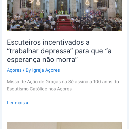
“trabalhar
depressa”
para
que
“a
Escuteiros incentivados a
esperança
“trabalhar depressa” para que “a
não
morra”
esperança não morra”
Açores
/ By
Igreja Açores
Missa de Ação de Graças na Sé assinala 100 anos do
Escutismo Católico nos Açores
Ler mais »
Funeral