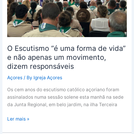
e
não
apenas
um
movimento,
dizem
O Escutismo “é uma forma de vida”
responsáveis
e não apenas um movimento,
dizem responsáveis
Açores
/ By
Igreja Açores
Os cem anos do escutismo católico açoriano foram
assinalados numa sessão solene esta manhã na sede
da Junta Regional, em belo jardim, na ilha Terceira
Ler mais »