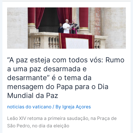
“A
paz
esteja
com
todos
vós:
Rumo
“A paz esteja com todos vós: Rumo
a
a uma paz desarmada e
uma
desarmante” é o tema da
paz
desarmada
mensagem do Papa para o Dia
e
Mundial da Paz
desarmante”
noticias do vaticano
/ By
Igreja Açores
é
o
Leão XIV retoma a primeira saudação, na Praça de
tema
São Pedro, no dia da eleição
da