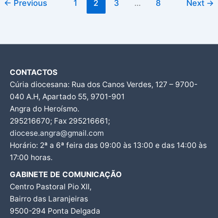
←
Previous
1
2
3
…
8
Next
→
CONTACTOS
Cúria diocesana: Rua dos Canos Verdes, 127 – 9700-
040 A.H, Apartado 55, 9701-901
Angra do Heroísmo.
295216670; Fax 295216661;
diocese.angra@gmail.com
Horário: 2ª a 6ª feira das 09:00 às 13:00 e das 14:00 às
17:00 horas.
GABINETE DE COMUNICAÇÃO
Centro Pastoral Pio XII,
Bairro das Laranjeiras
9500-294 Ponta Delgada