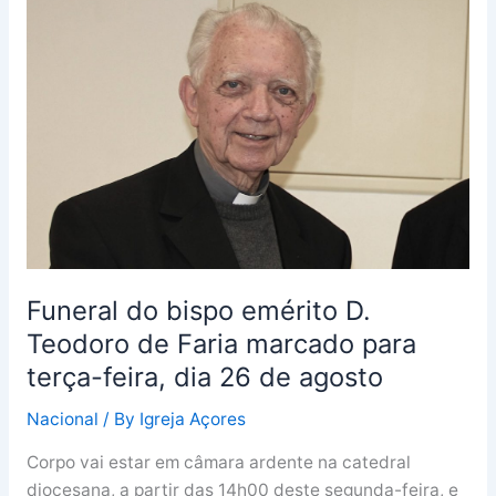
do
bispo
emérito
D.
Teodoro
de
Faria
marcado
para
terça-
feira,
Funeral do bispo emérito D.
dia
Teodoro de Faria marcado para
26
terça-feira, dia 26 de agosto
de
agosto
Nacional
/ By
Igreja Açores
Corpo vai estar em câmara ardente na catedral
diocesana, a partir das 14h00 deste segunda-feira, e