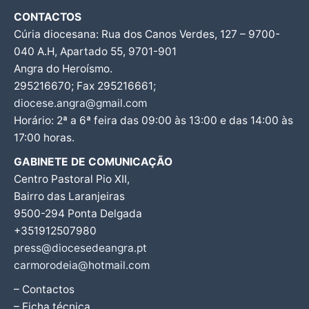
CONTACTOS
Cúria diocesana: Rua dos Canos Verdes, 127 – 9700-
040 A.H, Apartado 55, 9701-901
Angra do Heroísmo.
295216670; Fax 295216661;
diocese.angra@gmail.com
Horário: 2ª a 6ª feira das 09:00 às 13:00 e das 14:00 às
17:00 horas.
GABINETE DE COMUNICAÇÃO
Centro Pastoral Pio XII,
Bairro das Laranjeiras
9500-294 Ponta Delgada
+351912507980
press@diocesedeangra.pt
carmorodeia@hotmail.com
– Contactos
– Ficha técnica