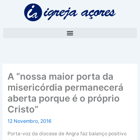
Skip
A
to
r
content
q
u
i
v
o
A “nossa maior porta da
misericórdia permanecerá
aberta porque é o próprio
Cristo”
12 Novembro, 2016
Porta-voz da diocese de Angra faz balanço positivo