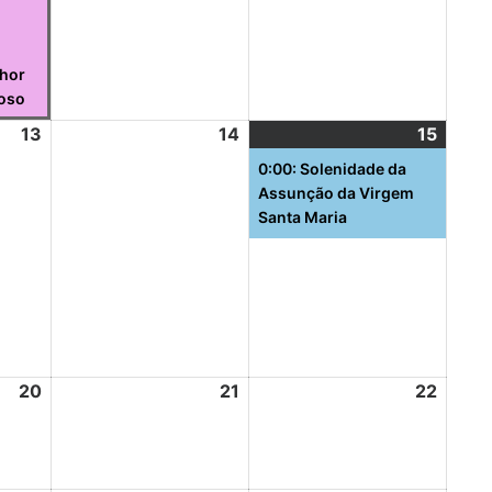
nhor
oso
13
14
15
0:00: Solenidade da
Assunção da Virgem
Santa Maria
20
21
22