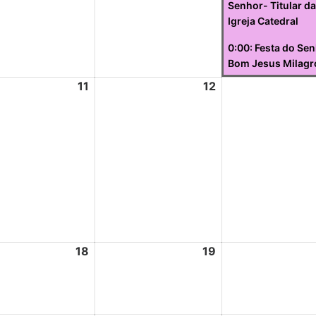
Senhor- Titular da
Igreja Catedral
0:00: Festa do Se
Bom Jesus Milagr
11
12
18
19