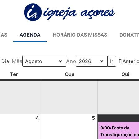
IAS
AGENDA
HORÁRIO DAS MISSAS
DONATI
Dia
Mês
Ano
Anteri
Terça-
4
11
18
25
Quarta-
5
12
19
26
Qui
Ter
Qua
Qui
,
,
,
,
,
feira
Agosto,
Agosto,
Agosto,
Agosto,
feira
Agosto,
Agosto,
Agosto,
Agosto,
feir
2026
2026
2026
2026
2026
2026
2026
2026
4
5
0:00: Festa da
Transfiguração d