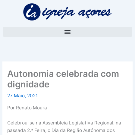
Skip
A
to
r
content
q
u
i
v
o
Autonomia celebrada com
dignidade
27 Maio, 2021
Por Renato Moura
Celebrou-se na Assembleia Legislativa Regional, na
passada 2.ª Feira, o Dia da Região Autónoma dos