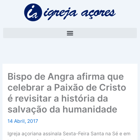
Skip
A
to
r
content
q
u
i
v
o
Bispo de Angra afirma que
celebrar a Paixão de Cristo
é revisitar a história da
salvação da humanidade
14 Abril, 2017
Igreja açoriana assinala Sexta-Feira Santa na Sé e em