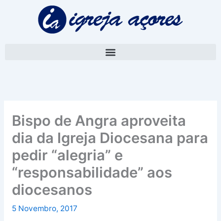
Skip
A
to
r
content
q
u
i
v
o
Bispo de Angra aproveita
dia da Igreja Diocesana para
pedir “alegria” e
“responsabilidade” aos
diocesanos
5 Novembro, 2017