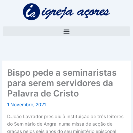
Skip
A
to
r
content
q
u
i
v
o
Bispo pede a seminaristas
para serem servidores da
Palavra de Cristo
1 Novembro, 2021
D.João Lavrador presidiu à instituição de três leitores
do Seminário de Angra, numa missa de acção de
graças pelos seis anos do seu ministério episcopal