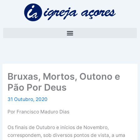
Skip
A
to
r
content
q
u
i
v
o
Bruxas, Mortos, Outono e
Pão Por Deus
31 Outubro, 2020
Por Francisco Maduro Dias
Os finais de Outubro e inícios de Novembro,
correspondem, sob diversos pontos de vista, a uma