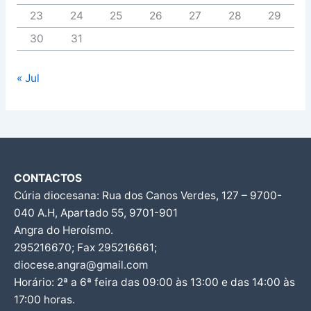
23
24
25
26
27
28
29
30
31
« Jul
CONTACTOS
Cúria diocesana: Rua dos Canos Verdes, 127 – 9700-
040 A.H, Apartado 55, 9701-901
Angra do Heroísmo.
295216670; Fax 295216661;
diocese.angra@gmail.com
Horário: 2ª a 6ª feira das 09:00 às 13:00 e das 14:00 às
17:00 horas.