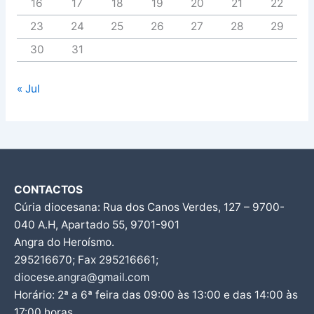
16
17
18
19
20
21
22
23
24
25
26
27
28
29
30
31
« Jul
CONTACTOS
Cúria diocesana: Rua dos Canos Verdes, 127 – 9700-
040 A.H, Apartado 55, 9701-901
Angra do Heroísmo.
295216670; Fax 295216661;
diocese.angra@gmail.com
Horário: 2ª a 6ª feira das 09:00 às 13:00 e das 14:00 às
17:00 horas.