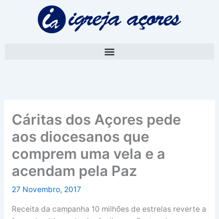
Skip
A
to
r
content
q
u
i
v
o
Cáritas dos Açores pede
aos diocesanos que
comprem uma vela e a
acendam pela Paz
27 Novembro, 2017
Receita da campanha 10 milhões de estrelas reverte a