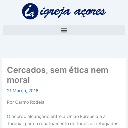
Skip
A
to
r
content
q
u
i
v
o
Cercados, sem ética nem
moral
21 Março, 2016
Por Carmo Rodeia
O acordo alcançado entre a União Europeia e a
Turquia, para o repatriamento de todos os refugiados