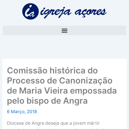
Skip
A
to
r
content
q
u
i
v
o
Comissão histórica do
Processo de Canonização
de Maria Vieira empossada
pelo bispo de Angra
6 Março, 2018
Diocese de Angra deseja que a jovem mártir