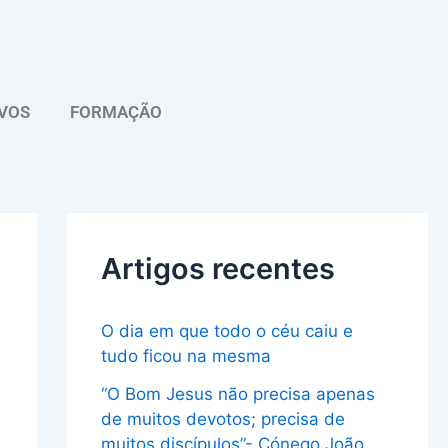
A
r
q
VOS
FORMAÇÃO
u
i
v
o
Artigos recentes
O dia em que todo o céu caiu e
tudo ficou na mesma
“O Bom Jesus não precisa apenas
de muitos devotos; precisa de
muitos discípulos”- Cónego João