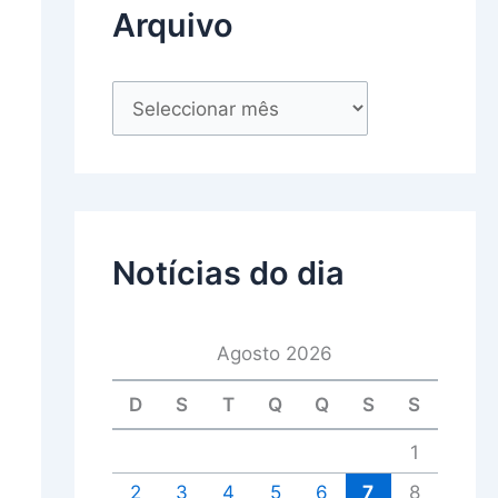
Arquivo
Notícias do dia
Agosto 2026
D
S
T
Q
Q
S
S
1
2
3
4
5
6
7
8