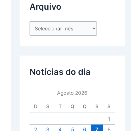
Arquivo
Notícias do dia
Agosto 2026
D
S
T
Q
Q
S
S
1
2
3
4
5
6
7
8