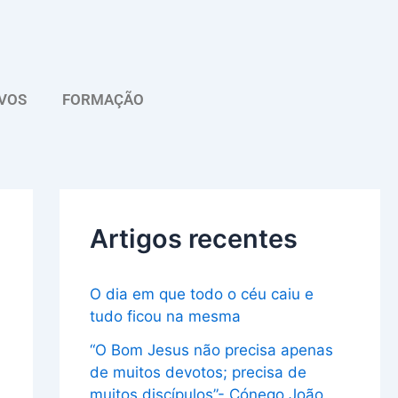
A
r
q
VOS
FORMAÇÃO
u
i
v
o
Artigos recentes
O dia em que todo o céu caiu e
tudo ficou na mesma
“O Bom Jesus não precisa apenas
de muitos devotos; precisa de
muitos discípulos”- Cónego João