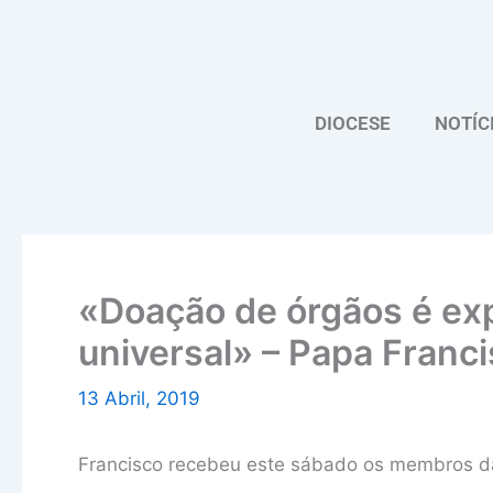
Skip
to
content
DIOCESE
NOTÍC
«Doação de órgãos é ex
universal» – Papa Franc
13 Abril, 2019
Francisco recebeu este sábado os membros da