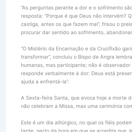
“As perguntas perante a dor e o sofrimento sã
resposta: “Porque é que Deus não intervém? Q
castiga, antes os que fazem mal”, frisou o pre
procurar dar sentido ao sofrimento, abandona
“O Mistério da Encarnação e da Crucifixão g
transformar”, concluiu o Bispo de Angra lemb
humanas, mas participante; não é observador
responde verbalmente à dor: Deus está presen
ajuda a enfrentá-la”.
A Sexta-feira Santa, que evoca hoje a morte de
não celebram a Missa, mas uma cerimónia com
Este é um dia alitúrgico, no qual os fiéis po
tarde, perto da hora em que se acredita que 