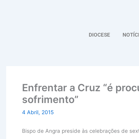
Skip
to
content
DIOCESE
NOTÍC
Enfrentar a Cruz “é proc
sofrimento”
4 Abril, 2015
Bispo de Angra preside às celebrações de sext