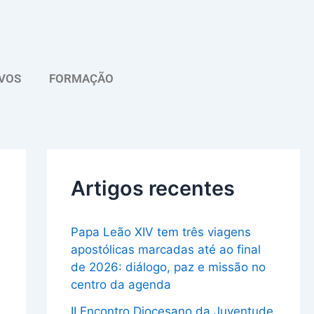
A
r
q
VOS
FORMAÇÃO
u
i
v
o
Artigos recentes
Papa Leão XIV tem três viagens
apostólicas marcadas até ao final
de 2026: diálogo, paz e missão no
centro da agenda
II Encontro Diocesano da Juventude