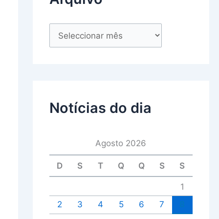
Notícias do dia
Agosto 2026
D
S
T
Q
Q
S
S
1
2
3
4
5
6
7
8