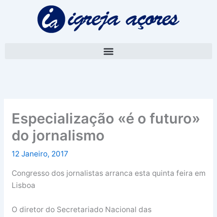
Skip
A
to
r
content
q
u
i
v
o
Especialização «é o futuro»
do jornalismo
12 Janeiro, 2017
Congresso dos jornalistas arranca esta quinta feira em
Lisboa
O diretor do Secretariado Nacional das