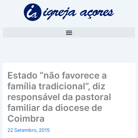
Skip
A
to
r
content
q
u
i
v
o
Estado “não favorece a
família tradicional”, diz
responsável da pastoral
familiar da diocese de
Coimbra
22 Setembro, 2015