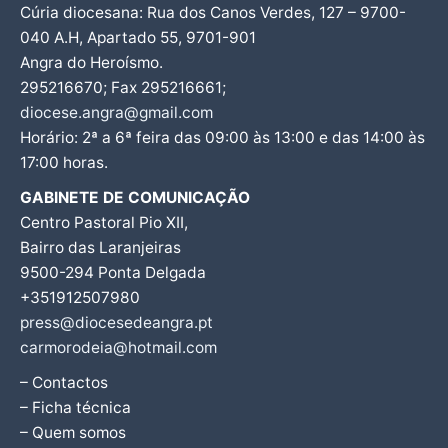
Cúria diocesana: Rua dos Canos Verdes, 127 – 9700-
040 A.H, Apartado 55, 9701-901
Angra do Heroísmo.
295216670; Fax 295216661;
diocese.angra@gmail.com
Horário: 2ª a 6ª feira das 09:00 às 13:00 e das 14:00 às
17:00 horas.
GABINETE DE COMUNICAÇÃO
Centro Pastoral Pio XII,
Bairro das Laranjeiras
9500-294 Ponta Delgada
+351912507980
press@diocesedeangra.pt
carmorodeia@hotmail.com
– Contactos
– Ficha técnica
– Quem somos