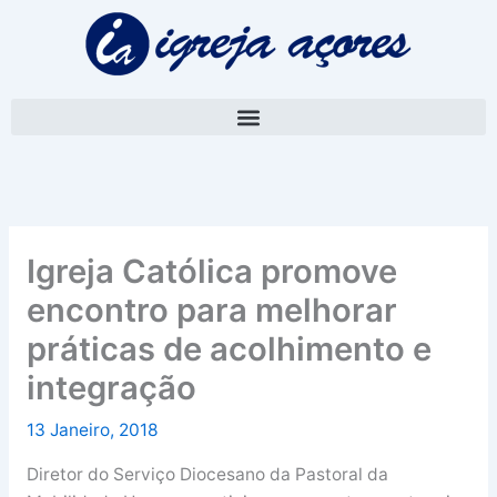
Skip
A
to
r
content
q
u
i
v
o
Igreja Católica promove
encontro para melhorar
práticas de acolhimento e
integração
13 Janeiro, 2018
Diretor do Serviço Diocesano da Pastoral da