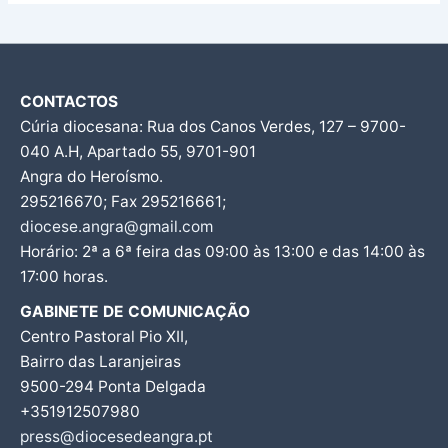
CONTACTOS
Cúria diocesana: Rua dos Canos Verdes, 127 – 9700-
040 A.H, Apartado 55, 9701-901
Angra do Heroísmo.
295216670; Fax 295216661;
diocese.angra@gmail.com
Horário: 2ª a 6ª feira das 09:00 às 13:00 e das 14:00 às
17:00 horas.
GABINETE DE COMUNICAÇÃO
Centro Pastoral Pio XII,
Bairro das Laranjeiras
9500-294 Ponta Delgada
+351912507980
press@diocesedeangra.pt