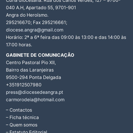
Cúria diocesana: Rua dos Canos Verdes, 127 – 9700-
040 A.H, Apartado 55, 9701-901
Angra do Heroísmo.
295216670; Fax 295216661;
diocese.angra@gmail.com
Horário: 2ª a 6ª feira das 09:00 às 13:00 e das 14:00 às
17:00 horas.
GABINETE DE COMUNICAÇÃO
Centro Pastoral Pio XII,
Bairro das Laranjeiras
9500-294 Ponta Delgada
+351912507980
press@diocesedeangra.pt
carmorodeia@hotmail.com
– Contactos
– Ficha técnica
– Quem somos
– Estatuto Editorial