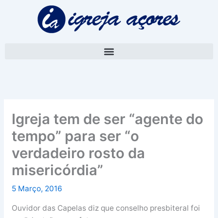
Skip
A
to
r
content
q
u
i
v
o
Igreja tem de ser “agente do
tempo” para ser “o
verdadeiro rosto da
misericórdia”
5 Março, 2016
Ouvidor das Capelas diz que conselho presbiteral foi