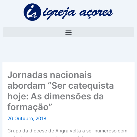
Skip
A
to
r
content
q
u
i
v
o
Jornadas nacionais
abordam “Ser catequista
hoje: As dimensões da
formação”
26 Outubro, 2018
Grupo da diocese de Angra volta a ser numeroso com