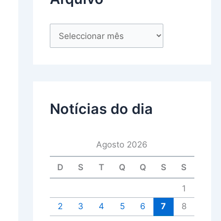
Notícias do dia
Agosto 2026
D
S
T
Q
Q
S
S
1
2
3
4
5
6
7
8