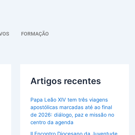
A
r
q
VOS
FORMAÇÃO
u
i
v
o
Artigos recentes
Papa Leão XIV tem três viagens
apostólicas marcadas até ao final
de 2026: diálogo, paz e missão no
centro da agenda
II Encontro Diocesano da Juventude