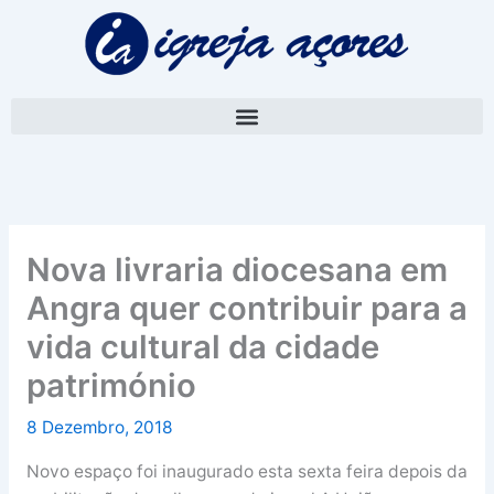
Skip
A
to
r
content
q
u
i
v
o
Nova livraria diocesana em
Angra quer contribuir para a
vida cultural da cidade
património
8 Dezembro, 2018
Novo espaço foi inaugurado esta sexta feira depois da