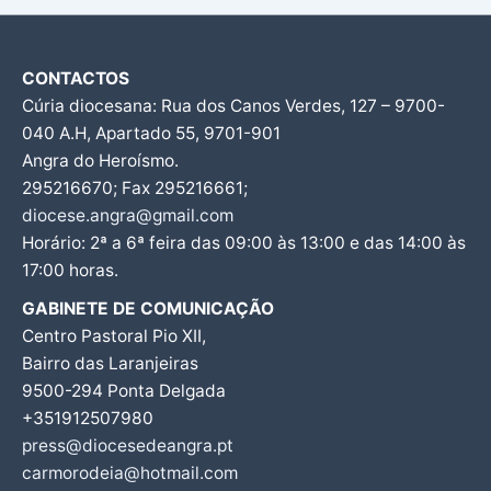
CONTACTOS
Cúria diocesana: Rua dos Canos Verdes, 127 – 9700-
040 A.H, Apartado 55, 9701-901
Angra do Heroísmo.
295216670; Fax 295216661;
diocese.angra@gmail.com
Horário: 2ª a 6ª feira das 09:00 às 13:00 e das 14:00 às
17:00 horas.
GABINETE DE COMUNICAÇÃO
Centro Pastoral Pio XII,
Bairro das Laranjeiras
9500-294 Ponta Delgada
+351912507980
press@diocesedeangra.pt
carmorodeia@hotmail.com