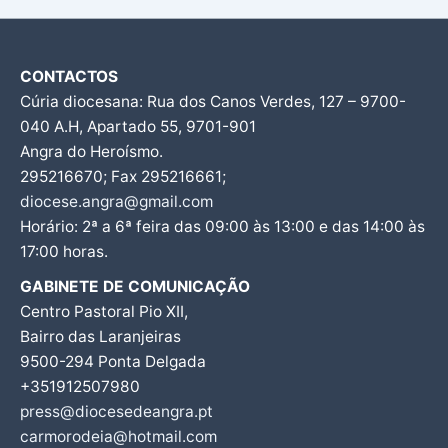
CONTACTOS
Cúria diocesana: Rua dos Canos Verdes, 127 – 9700-
040 A.H, Apartado 55, 9701-901
Angra do Heroísmo.
295216670; Fax 295216661;
diocese.angra@gmail.com
Horário: 2ª a 6ª feira das 09:00 às 13:00 e das 14:00 às
17:00 horas.
GABINETE DE COMUNICAÇÃO
Centro Pastoral Pio XII,
Bairro das Laranjeiras
9500-294 Ponta Delgada
+351912507980
press@diocesedeangra.pt
carmorodeia@hotmail.com