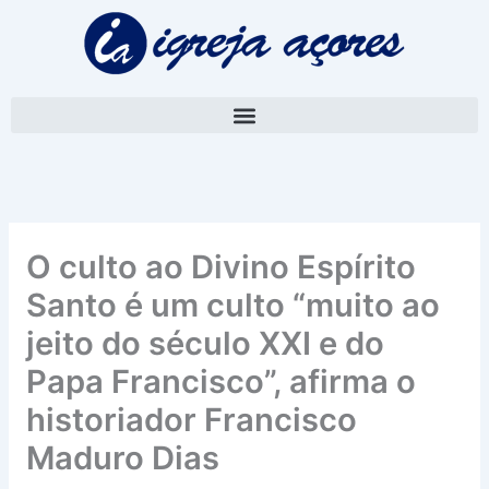
Skip
A
to
r
content
q
u
i
v
o
O culto ao Divino Espírito
Santo é um culto “muito ao
jeito do século XXI e do
Papa Francisco”, afirma o
historiador Francisco
Maduro Dias