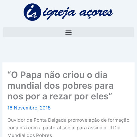
Skip
A
to
r
content
q
u
i
v
o
“O Papa não criou o dia
mundial dos pobres para
nos por a rezar por eles”
16 Novembro, 2018
Ouvidor de Ponta Delgada promove ação de formação
conjunta com a pastoral social para assinalar II Dia
Mundial dos Pobres