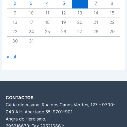
2
3
4
5
6
7
8
9
10
11
12
13
14
15
16
17
18
19
20
21
22
23
24
25
26
27
28
29
30
31
« Jul
CONTACTOS
Cúria diocesana: Rua dos Canos Verdes, 127 – 9700-
040 A.H, Apartado 55, 9701-901
Angra do Heroísmo.
295216670; Fax 295216661;