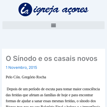
Skip
A
to
r
content
q
u
i
v
o
O Sínodo e os casais novos
1 Novembro, 2015
Pelo Cón. Gregório Rocha
Depois de um período de escuta para tomar maior consciência
das feridas que afetam as famílias de hoje e para encontrar
formas de ajudar a sanar essas mesmas feridas, o sínodo dos
Bispos traz-nos no seu Relatório Final a beleza e a importância