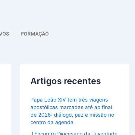
A
r
q
VOS
FORMAÇÃO
u
i
v
o
Artigos recentes
Papa Leão XIV tem três viagens
apostólicas marcadas até ao final
de 2026: diálogo, paz e missão no
centro da agenda
II Encontro Diocesano da Juventude