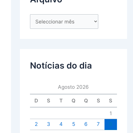
Notícias do dia
Agosto 2026
D
S
T
Q
Q
S
S
1
2
3
4
5
6
7
8