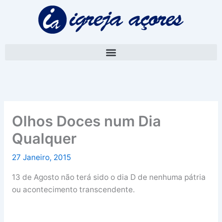
Skip
A
to
r
content
q
u
i
v
o
Olhos Doces num Dia
Qualquer
27 Janeiro, 2015
13 de Agosto não terá sido o dia D de nenhuma pátria
ou acontecimento transcendente.