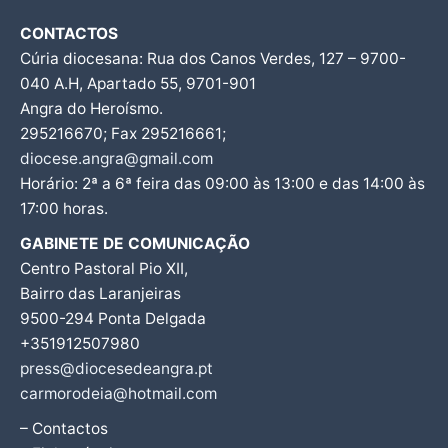
CONTACTOS
Cúria diocesana: Rua dos Canos Verdes, 127 – 9700-
040 A.H, Apartado 55, 9701-901
Angra do Heroísmo.
295216670; Fax 295216661;
diocese.angra@gmail.com
Horário: 2ª a 6ª feira das 09:00 às 13:00 e das 14:00 às
17:00 horas.
GABINETE DE COMUNICAÇÃO
Centro Pastoral Pio XII,
Bairro das Laranjeiras
9500-294 Ponta Delgada
+351912507980
press@diocesedeangra.pt
carmorodeia@hotmail.com
– Contactos