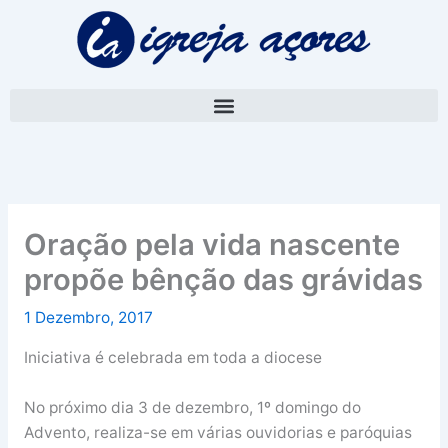
Skip
A
to
r
content
q
u
i
v
o
Oração pela vida nascente
propõe bênção das grávidas
1 Dezembro, 2017
Iniciativa é celebrada em toda a diocese
No próximo dia 3 de dezembro, 1º domingo do
Advento, realiza-se em várias ouvidorias e paróquias