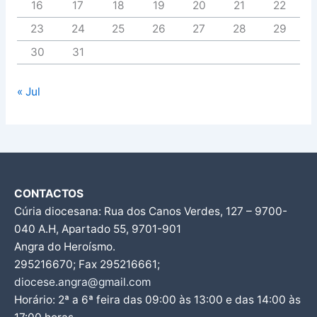
16
17
18
19
20
21
22
23
24
25
26
27
28
29
30
31
« Jul
CONTACTOS
Cúria diocesana: Rua dos Canos Verdes, 127 – 9700-
040 A.H, Apartado 55, 9701-901
Angra do Heroísmo.
295216670; Fax 295216661;
diocese.angra@gmail.com
Horário: 2ª a 6ª feira das 09:00 às 13:00 e das 14:00 às