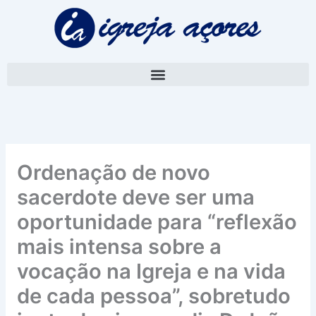
Skip
A
to
r
content
q
u
i
v
o
Ordenação de novo
sacerdote deve ser uma
oportunidade para “reflexão
mais intensa sobre a
vocação na Igreja e na vida
de cada pessoa”, sobretudo