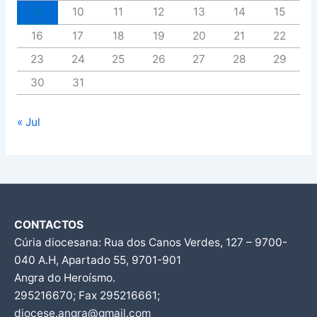
9
10
11
12
13
14
15
16
17
18
19
20
21
22
23
24
25
26
27
28
29
30
31
« Jul
CONTACTOS
Cúria diocesana: Rua dos Canos Verdes, 127 – 9700-
040 A.H, Apartado 55, 9701-901
Angra do Heroísmo.
295216670; Fax 295216661;
diocese.angra@gmail.com