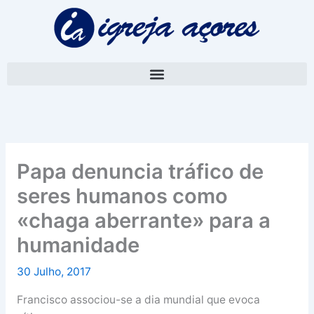
Skip
A
to
r
content
q
u
i
v
o
Papa denuncia tráfico de
seres humanos como
«chaga aberrante» para a
humanidade
30 Julho, 2017
Francisco associou-se a dia mundial que evoca