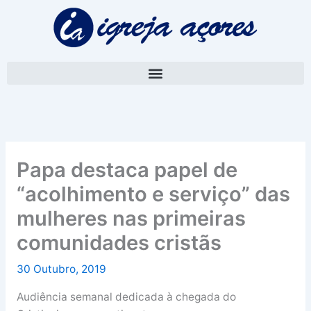
Skip
A
to
r
content
q
u
i
v
o
Papa destaca papel de
“acolhimento e serviço” das
mulheres nas primeiras
comunidades cristãs
30 Outubro, 2019
Audiência semanal dedicada à chegada do