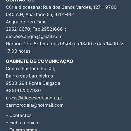
Cúria diocesana: Rua dos Canos Verdes, 127 – 9700-
040 A.H, Apartado 55, 9701-901
Angra do Heroísmo.
295216670; Fax 295216661;
diocese.angra@gmail.com
Horário: 2ª a 6ª feira das 09:00 às 13:00 e das 14:00 às
17:00 horas.
GABINETE DE COMUNICAÇÃO
Centro Pastoral Pio XII,
Bairro das Laranjeiras
9500-294 Ponta Delgada
+351912507980
press@diocesedeangra.pt
carmorodeia@hotmail.com
– Contactos
– Ficha técnica
– Quem somos