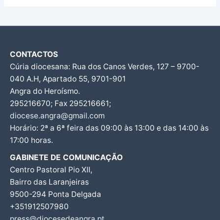
CONTACTOS
Cúria diocesana: Rua dos Canos Verdes, 127 – 9700-
040 A.H, Apartado 55, 9701-901
Angra do Heroísmo.
295216670; Fax 295216661;
diocese.angra@gmail.com
Horário: 2ª a 6ª feira das 09:00 às 13:00 e das 14:00 às
17:00 horas.
GABINETE DE COMUNICAÇÃO
Centro Pastoral Pio XII,
Bairro das Laranjeiras
9500-294 Ponta Delgada
+351912507980
press@diocesedeangra.pt