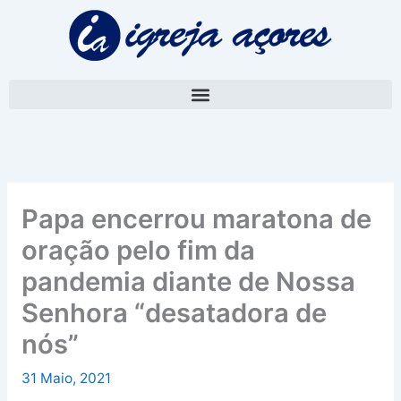
Skip
A
to
r
content
q
u
i
v
o
Papa encerrou maratona de
oração pelo fim da
pandemia diante de Nossa
Senhora “desatadora de
nós”
31 Maio, 2021