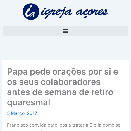
Skip
A
to
r
content
q
u
i
v
o
Papa pede orações por si e
os seus colaboradores
antes de semana de retiro
quaresmal
5 Março, 2017
Francisco convida católicos a tratar a Bíblia como se