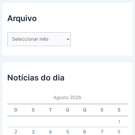
Arquivo
Notícias do dia
Agosto 2026
D
S
T
Q
Q
S
S
1
2
3
4
5
6
7
8