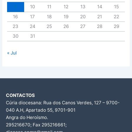
9
10
11
12
13
14
15
16
17
18
19
20
21
22
23
24
25
26
27
28
29
30
31
« Jul
CONTACTOS
Cúria diocesana: Rua dos Canos Verdes, 127 – 9700-
040 A.H, Apartado 55, 9701-901
Angra do Heroísmo.
295216670; Fax 295216661;