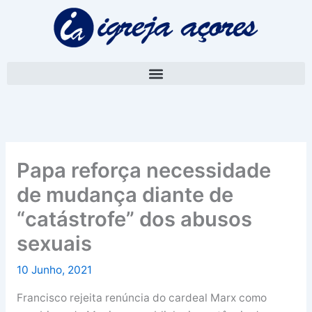
Skip
A
to
r
content
q
u
i
v
o
Papa reforça necessidade
de mudança diante de
“catástrofe” dos abusos
sexuais
10 Junho, 2021
Francisco rejeita renúncia do cardeal Marx como