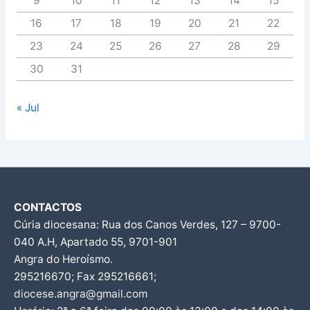
9
10
11
12
13
14
15
16
17
18
19
20
21
22
23
24
25
26
27
28
29
30
31
« Jul
CONTACTOS
Cúria diocesana: Rua dos Canos Verdes, 127 – 9700-
040 A.H, Apartado 55, 9701-901
Angra do Heroísmo.
295216670; Fax 295216661;
diocese.angra@gmail.com