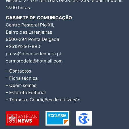
Horário: 2ª a 6ª feira das 09:00 às 13:00 e das 14:00 às
17:00 horas.
GABINETE DE COMUNICAÇÃO
Centro Pastoral Pio XII,
Bairro das Laranjeiras
9500-294 Ponta Delgada
+351912507980
press@diocesedeangra.pt
carmorodeia@hotmail.com
– Contactos
– Ficha técnica
– Quem somos
– Estatuto Editorial
– Termos e Condições de utilização