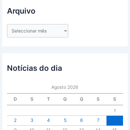
Arquivo
Notícias do dia
Agosto 2026
D
S
T
Q
Q
S
S
1
2
3
4
5
6
7
8