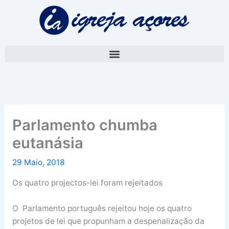
Skip
A
to
r
content
q
u
i
v
o
Parlamento chumba
eutanásia
29 Maio, 2018
Os quatro projectos-lei foram rejeitados
O Parlamento português rejeitou hoje os quatro
projetos de lei que propunham a despenalização da