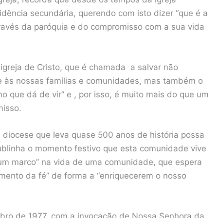
sidência secundária, querendo com isto dizer “que é a
através da paróquia e do compromisso com a sua vida
greja de Cristo, que é chamada a salvar não
e às nossas famílias e comunidades, mas também o
no que dá de vir” e , por isso, é muito mais do que um
misso.
diocese que leva quase 500 anos de história possa
ublinha o momento festivo que esta comunidade vive
um marco” na vida de uma comunidade, que espera
mento da fé” de forma a “enriquecerem o nosso
tubro de 1977, com a invocação de Nossa Senhora da