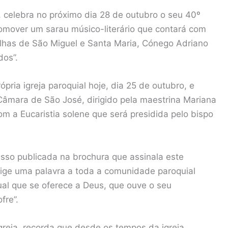
, celebra no próximo dia 28 de outubro o seu 40º
promover um sarau músico-literário que contará com
ilhas de São Miguel e Santa Maria, Cónego Adriano
dos”.
ria igreja paroquial hoje, dia 25 de outubro, e
âmara de São José, dirigido pela maestrina Mariana
m a Eucaristia solene que será presidida pelo bispo
esso publicada na brochura que assinala este
ige uma palavra a toda a comunidade paroquial
tual que se oferece a Deus, que ouve o seu
fre”.
Igreja, recorda que desde os tempos da igreja