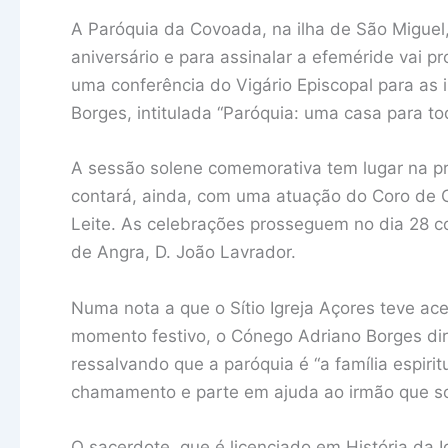
A Paróquia da Covoada, na ilha de São Miguel
aniversário e para assinalar a efeméride vai 
uma conferência do Vigário Episcopal para as 
Borges, intitulada “Paróquia: uma casa para to
A sessão solene comemorativa tem lugar na próp
contará, ainda, com uma atuação do Coro de C
Leite. As celebrações prosseguem no dia 28 co
de Angra, D. João Lavrador.
Numa nota a que o Sítio Igreja Açores teve ac
momento festivo, o Cónego Adriano Borges dir
ressalvando que a paróquia é “a família espiri
chamamento e parte em ajuda ao irmão que so
O sacerdote, que é licenciado em História da 