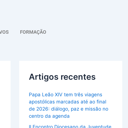
A
r
q
VOS
FORMAÇÃO
u
i
v
o
Artigos recentes
Papa Leão XIV tem três viagens
apostólicas marcadas até ao final
de 2026: diálogo, paz e missão no
centro da agenda
II Encontro Diocesano da Juventude