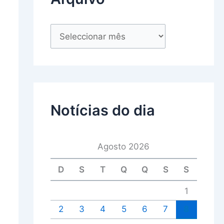
Notícias do dia
Agosto 2026
D
S
T
Q
Q
S
S
1
2
3
4
5
6
7
8