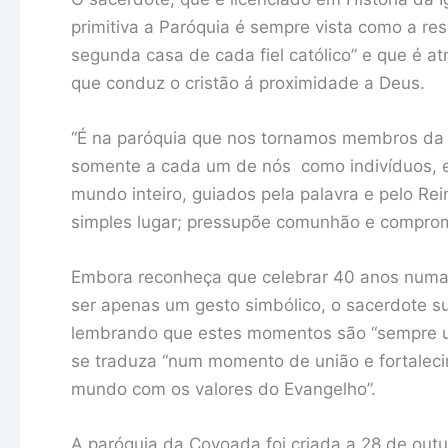
primitiva a Paróquia é sempre vista como a re
segunda casa de cada fiel católico” e que é 
que conduz o cristão á proximidade a Deus.
“É na paróquia que nos tornamos membros da i
somente a cada um de nós como indivíduos, 
mundo inteiro, guiados pela palavra e pelo Rei
simples lugar; pressupõe comunhão e compro
Embora reconheça que celebrar 40 anos numa 
ser apenas um gesto simbólico, o sacerdote s
lembrando que estes momentos são “sempre 
se traduza “num momento de união e fortaleci
mundo com os valores do Evangelho”.
A paróquia da Covoada foi criada a 28 de ou