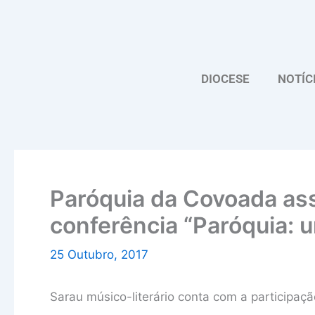
Skip
to
content
DIOCESE
NOTÍC
Paróquia da Covoada ass
conferência “Paróquia: 
25 Outubro, 2017
Sarau músico-literário conta com a participaç