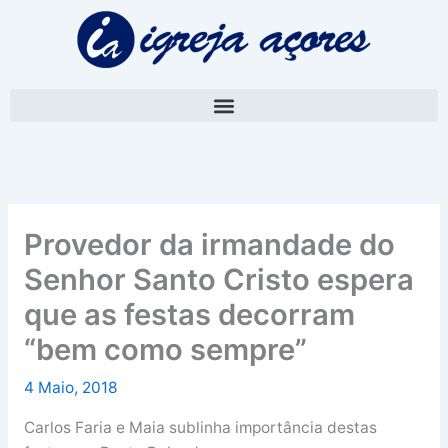
Skip
A
to
r
content
q
u
i
v
o
Provedor da irmandade do
Senhor Santo Cristo espera
que as festas decorram
“bem como sempre”
4 Maio, 2018
Carlos Faria e Maia sublinha importância destas