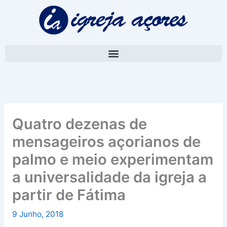
Skip
A
to
r
content
q
u
i
v
o
Quatro dezenas de
mensageiros açorianos de
palmo e meio experimentam
a universalidade da igreja a
partir de Fátima
9 Junho, 2018