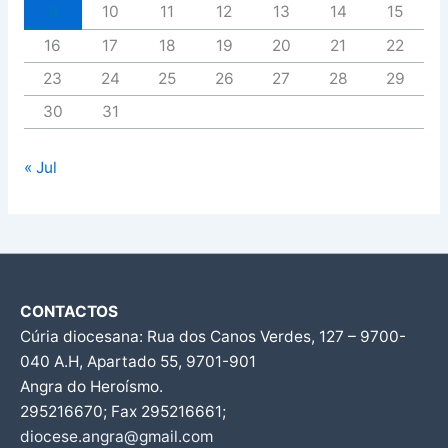
9
10
11
12
13
14
15
16
17
18
19
20
21
22
23
24
25
26
27
28
29
30
31
« Jul
CONTACTOS
Cúria diocesana: Rua dos Canos Verdes, 127 – 9700-
040 A.H, Apartado 55, 9701-901
Angra do Heroísmo.
295216670; Fax 295216661;
diocese.angra@gmail.com