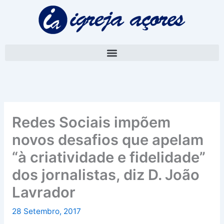
Skip
A
to
r
content
q
u
i
v
o
Redes Sociais impõem
novos desafios que apelam
“à criatividade e fidelidade”
dos jornalistas, diz D. João
Lavrador
28 Setembro, 2017