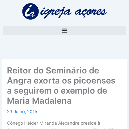
Skip
A
to
r
content
q
u
i
v
o
Reitor do Seminário de
Angra exorta os picoenses
a seguirem o exemplo de
Maria Madalena
23 Julho, 2015
Cónego Hélder Miranda Alexandre preside à