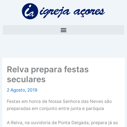
Skip
A
to
r
content
q
u
i
v
o
Relva prepara festas
seculares
2 Agosto, 2019
Festas em honra de Nossa Senhora das Neves são
preparadas em conjunto entre junta e paróquia
A Relva, na ouvidoria de Ponta Delgada, prepara já as