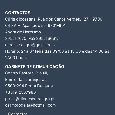
CONTACTOS
Cúria diocesana: Rua dos Canos Verdes, 127 – 9700-
040 A.H, Apartado 55, 9701-901
Angra do Heroísmo.
295216670; Fax 295216661;
diocese.angra@gmail.com
Horário: 2ª a 6ª feira das 09:00 às 13:00 e das 14:00 às
17:00 horas.
GABINETE DE COMUNICAÇÃO
Centro Pastoral Pio XII,
Bairro das Laranjeiras
9500-294 Ponta Delgada
+351912507980
press@diocesedeangra.pt
carmorodeia@hotmail.com
– Contactos