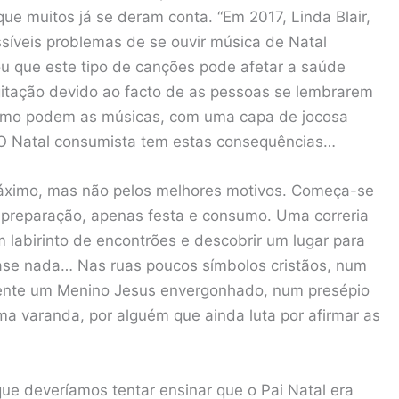
e muitos já se deram conta. “Em 2017, Linda Blair,
ossíveis problemas de se ouvir música de Natal
ou que este tipo de canções pode afetar a saúde
gitação devido ao facto de as pessoas se lembrarem
 Como podem as músicas, com uma capa de jocosa
 O Natal consumista tem estas consequências…
máximo, mas não pelos melhores motivos. Começa-se
á preparação, apenas festa e consumo. Uma correria
labirinto de encontrões e descobrir um lugar para
ase nada… Nas ruas poucos símbolos cristãos, num
ente um Menino Jesus envergonhado, num presépio
a varanda, por alguém que ainda luta por afirmar as
e deveríamos tentar ensinar que o Pai Natal era