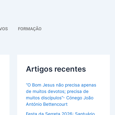
A
r
q
VOS
FORMAÇÃO
u
i
v
o
Artigos recentes
“O Bom Jesus não precisa apenas
de muitos devotos; precisa de
muitos discípulos”- Cónego João
António Bettencourt
Festa da Serreta 2026: Santuário