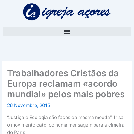
Skip
A
to
r
content
q
u
i
v
o
Trabalhadores Cristãos da
Europa reclamam «acordo
mundial» pelos mais pobres
26 Novembro, 2015
“Justiça e Ecologia são faces da mesma moeda”, frisa
o movimento católico numa mensagem para a cimeira
de Paris