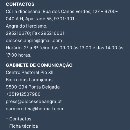
CONTACTOS
Cúria diocesana: Rua dos Canos Verdes, 127 – 9700-
040 A.H, Apartado 55, 9701-901
Angra do Heroísmo.
295216670; Fax 295216661;
diocese.angra@gmail.com
Horário: 2ª a 6ª feira das 09:00 às 13:00 e das 14:00 às
17:00 horas.
GABINETE DE COMUNICAÇÃO
Centro Pastoral Pio XII,
Bairro das Laranjeiras
9500-294 Ponta Delgada
+351912507980
press@diocesedeangra.pt
carmorodeia@hotmail.com
– Contactos
– Ficha técnica