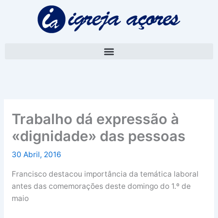
Skip
A
to
r
content
q
u
i
v
o
Trabalho dá expressão à
«dignidade» das pessoas
30 Abril, 2016
Francisco destacou importância da temática laboral
antes das comemorações deste domingo do 1.º de
maio