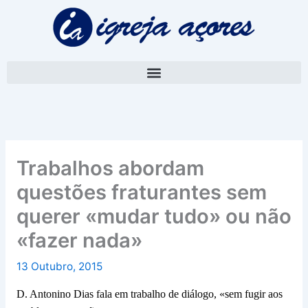
Skip
A
to
r
content
q
u
i
v
o
Trabalhos abordam
questões fraturantes sem
querer «mudar tudo» ou não
«fazer nada»
13 Outubro, 2015
D. Antonino Dias fala em trabalho de diálogo, «sem fugir aos