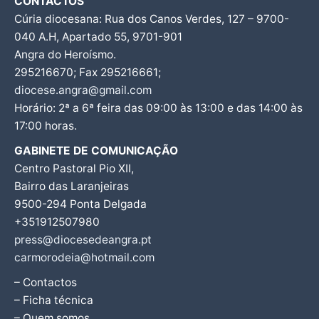
CONTACTOS
Cúria diocesana: Rua dos Canos Verdes, 127 – 9700-
040 A.H, Apartado 55, 9701-901
Angra do Heroísmo.
295216670; Fax 295216661;
diocese.angra@gmail.com
Horário: 2ª a 6ª feira das 09:00 às 13:00 e das 14:00 às
17:00 horas.
GABINETE DE COMUNICAÇÃO
Centro Pastoral Pio XII,
Bairro das Laranjeiras
9500-294 Ponta Delgada
+351912507980
press@diocesedeangra.pt
carmorodeia@hotmail.com
– Contactos
– Ficha técnica
– Quem somos